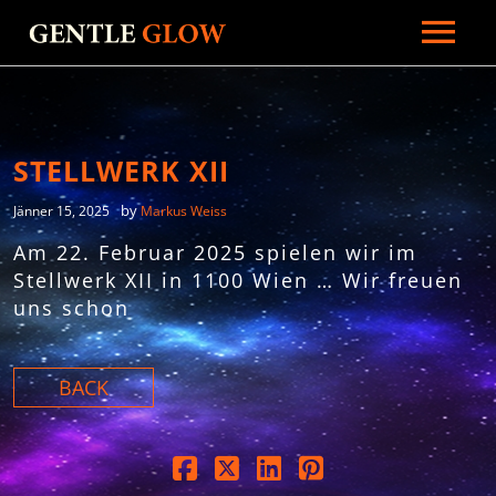
HOME
BIOGRAFIE
GALERIE
STELLWERK XII
NEWS
by
Jänner 15, 2025
Markus Weiss
PRESSE
Am 22. Februar 2025 spielen wir im
Stellwerk XII in 1100 Wien … Wir freuen
RADIO
uns schon
MUSIK
KONTAKT
BACK
MERCH